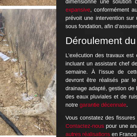
dimensionné une solution
expansive
, conformément aux
prévoit une intervention sur
sous fondation, afin d’assurer
Déroulement du 
L’exécution des travaux est
incluant un assistant chef d
semaine. À l’issue de cet
devront être réalisés par l
drainage adapté, gestion de l
des eaux pluviales et de rui
notre
garantie décennale
.
Vous constatez des fissure
Contactez-nous
pour une ana
autres réalisations
en France 