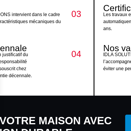
Certifi
03
ONS intervient dans le cadre
Les travaux 
aractéristiques mécaniques du
automatiquem
ans.
cennale
Nos va
04
ustificatif du
IDLA SOLUTIO
esponsabilité
l’accompagne
souscrit chez
éviter une pe
antie décennale.
VOTRE MAISON AVEC