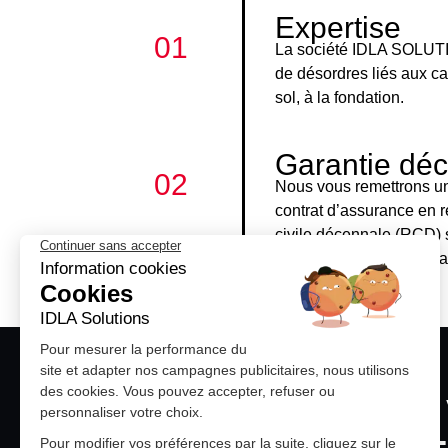
Expertise
01
La société IDLA SOLUTI
de désordres liés aux c
sol, à la fondation.
Garantie dé
02
Nous vous remettrons un j
contrat d’assurance en r
civile décennale (RCD) 
AXA pour couvrir la gar
PROTÉGEZ 